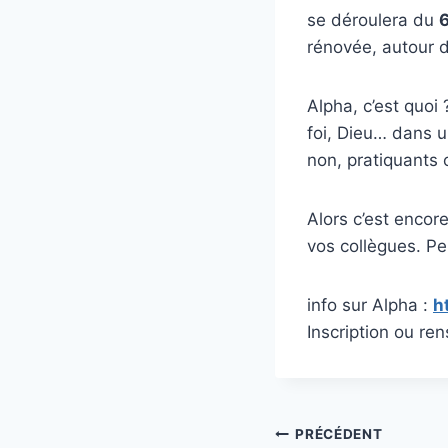
se déroulera du
6
rénovée, autour d’
Alpha, c’est quoi
foi, Dieu… dans un
non, pratiquants 
Alors c’est encor
vos collègues. Pe
info sur Alpha :
h
Inscription ou r
Navigation
PRÉCÉDENT