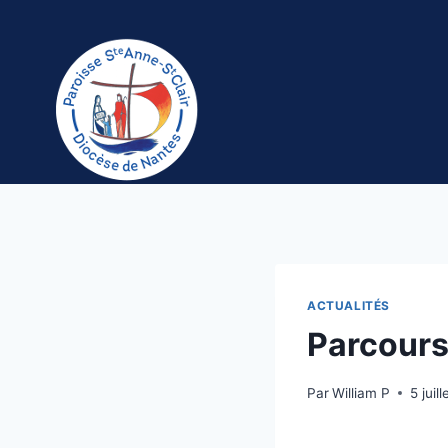
Aller
au
contenu
ACTUALITÉS
Parcour
Par
William P
5 juil