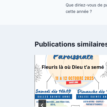
Que diriez-vous de pa
de
cette année ?
l’article
Publications similaire
bration