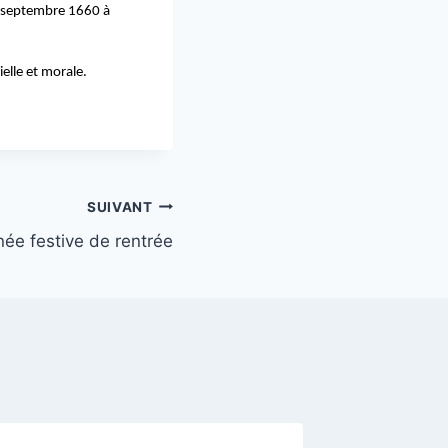
27 septembre 1660 à
.
lle et morale.  
SUIVANT
née festive de rentrée