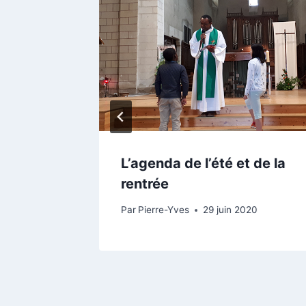
e à
L’agenda de l’été et de la
illons
rentrée
bre 2020
Par
Pierre-Yves
29 juin 2020