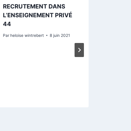
RECRUTEMENT DANS
L’ENSEIGNEMENT PRIVÉ
44
Par
heloise wintrebert
8 juin 2021
DÎNER 
5 OCT
Par
Yanick