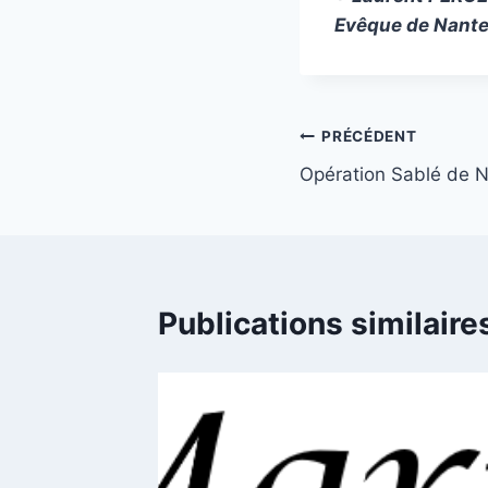
Evêque de Nant
Navigation
PRÉCÉDENT
Opération Sablé de N
de
l’article
Publications similaire