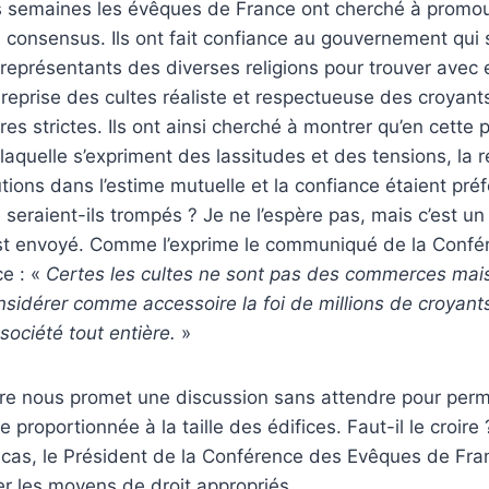
s semaines les évêques de France ont cherché à promou
 consensus. Ils ont fait confiance au gouvernement qui 
 représentants des diverses religions pour trouver avec 
reprise des cultes réaliste et respectueuse des croyant
res strictes. Ils ont ainsi cherché à montrer qu’en cette 
aquelle s’expriment des lassitudes et des tensions, la 
ons dans l’estime mutuelle et la confiance étaient préf
e seraient-ils trompés ? Je ne l’espère pas, mais c’est u
est envoyé. Comme l’exprime le communiqué de la Confé
e : «
Certes les cultes ne sont pas des commerces mais t
considérer comme accessoire la foi de millions de croyant
société tout entière.
»
tre nous promet une discussion sans attendre pour per
 proportionnée à la taille des édifices. Faut-il le croire 
 cas, le Président de la Conférence des Evêques de Fra
iser les moyens de droit appropriés.