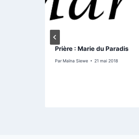
 pôle
Prière : Marie du Paradis
oisse
Par
Maïna Siewe
21 mai 2018
0