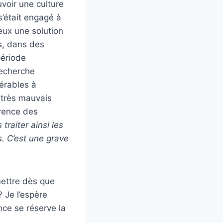
voir une culture
s’était engagé à
eux une solution
s, dans des
période
recherche
érables à
n très mauvais
rence des
raiter ainsi les
s. C’est une grave
mettre dès que
? Je l’espère
nce se réserve la