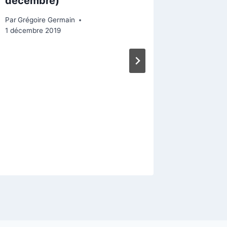
décembre)
Par
Grégoire Germain
1 décembre 2019
Merci à
Par
Pierre-
5 août 201