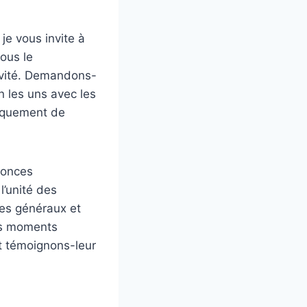
je vous invite à
ous le
ivité. Demandons-
n les uns avec les
fiquement de
nonces
l’unité des
res généraux et
es moments
et témoignons-leur