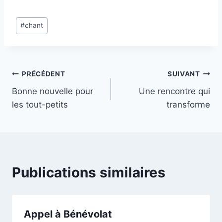
Étiquettes
#
chant
de
la
publication :
Navigation
PRÉCÉDENT
SUIVANT
Bonne nouvelle pour
Une rencontre qui
de
les tout-petits
transforme
l’article
Publications similaires
Appel à Bénévolat