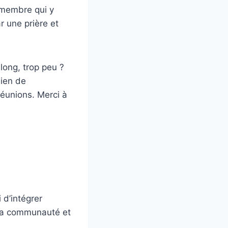
n membre qui y
 une prière et
long, trop peu ?
bien de
réunions.
Merci à
 d’intégrer
e la communauté et