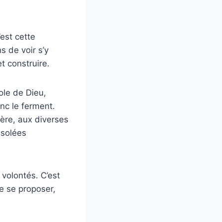
est cette
s de voir s’y
t construire.
ole de Dieu,
onc le ferment.
tère, aux diverses
isolées
volontés. C’est
e se proposer,