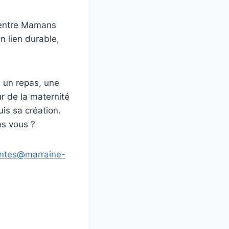
s entre Mamans
n lien durable,
 un repas, une
ur de la maternité
is sa création.
as vous ?
ntes@marraine-