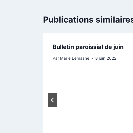
Publications similaire
Bulletin paroissial de juin
Par
Marie Lemasne
8 juin 2022
, Esprit
ie »
vril 2021