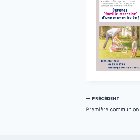
Navigation
PRÉCÉDENT
Première communion
de
l’article