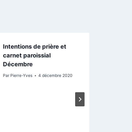
Intentions de prière et
carnet paroissial
Décembre
Par
Pierre-Yves
4 décembre 2020
Début 
messe 
Par
Pierre-