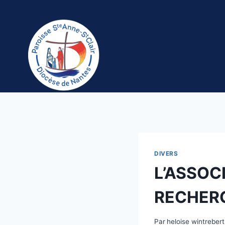
Aller
au
contenu
DIVERS
L’ASSOC
RECHER
Par
heloise wintrebert