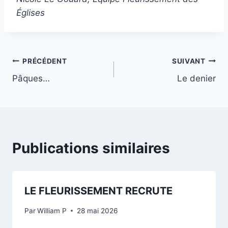
Églises
Navigation
PRÉCÉDENT
SUIVANT
Pâques…
Le denier
de
l’article
Publications similaires
LE FLEURISSEMENT RECRUTE
Par
William P
28 mai 2026