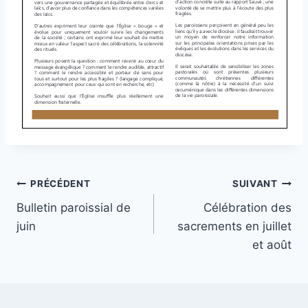
Navigation
PRÉCÉDENT
SUIVANT
Bulletin paroissial de
Célébration des
de
juin
sacrements en juillet
l’article
et août