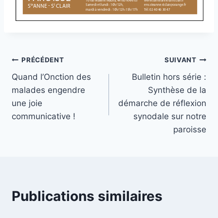
Navigation
PRÉCÉDENT
SUIVANT
Quand l’Onction des
Bulletin hors série :
de
malades engendre
Synthèse de la
l’article
une joie
démarche de réflexion
communicative !
synodale sur notre
paroisse
Publications similaires