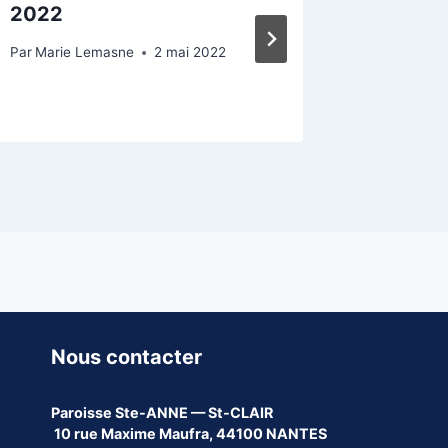
2022
carnet 
Par
Marie Lemasne
2 mai 2022
Par
heloise
Nous contacter
Paroisse
Ste-ANNE — St-CLAIR
10 rue Maxime Maufra, 44100 NANTES