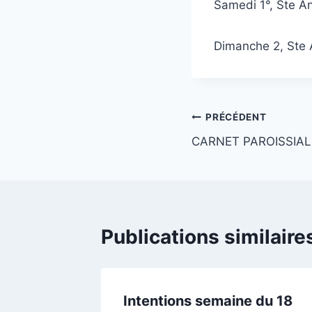
Samedi 1°, Ste A
Dimanche 2, Ste
Navigation
PRÉCÉDENT
CARNET PAROISSIAL
de
l’article
Publications similaire
t
Intentions semaine du 18