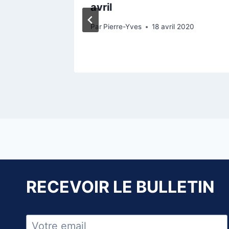
e de
avril
Par
Pierre-Yves
18 avril 2020
embre 2022
RECEVOIR LE BULLETIN