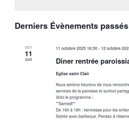
vues
mot-
date.
clé.
Évènements
Derniers Évènements passés
Calendrier
de
Évènements
OCT
11 octobre 2025
16:30
-
12 octobre 20
11
Diner rentrée paroissi
2025
Eglise saint Clair
Nous serions heureux de vous rencontrer,
services de la paroisse et surtout part
Voici le programme :
**Samedi**
De 16h à 18h : kermesse pour les enfant
Soirée avec barbecue. Pensez à réserver