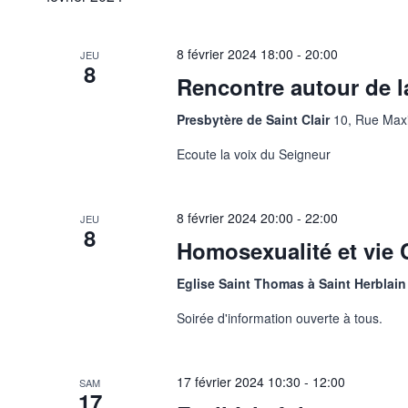
vues
mot-
date.
clé.
Évènements
8 février 2024
18:00
-
20:00
JEU
8
Rencontre autour de l
Presbytère de Saint Clair
10, Rue Max
Ecoute la voix du Seigneur
8 février 2024
20:00
-
22:00
JEU
8
Homosexualité et vie 
Eglise Saint Thomas à Saint Herblai
Soirée d'information ouverte à tous.
17 février 2024
10:30
-
12:00
SAM
17