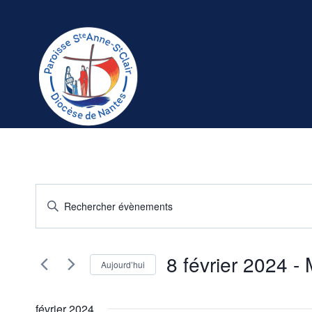
Aller
au
contenu
Recherche
Saisir
mot-
et
clé.
navigation
8 février 2024
 - 
Rechercher
Aujourd’hui
Évènements
de
Sélectionnez
par
une
février 2024