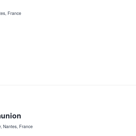
tes, France
munion
y, Nantes, France