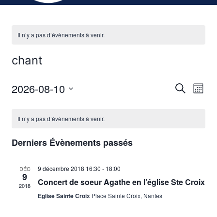
Il n’y a pas d’évènements à venir.
chant
2026-08-10
Recherche
Nav
Reche
Mois
Sélectionnez
de
et
Calendrier
une
Il n’y a pas d’évènements à venir.
vu
date.
naviga
de
Év
Derniers Évènements passés
de
Évènements
9 décembre 2018
16:30
-
18:00
DÉC
vues
9
Concert de soeur Agathe en l’église Ste Croix
2018
Évène
Eglise Sainte Croix
Place Sainte Croix, Nantes