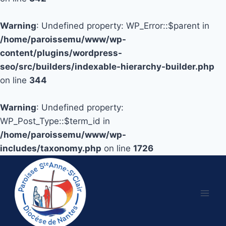
Warning
: Undefined property: WP_Error::$parent in
/home/paroissemu/www/wp-
content/plugins/wordpress-
seo/src/builders/indexable-hierarchy-builder.php
on line
344
Warning
: Undefined property:
WP_Post_Type::$term_id in
/home/paroissemu/www/wp-
includes/taxonomy.php
on line
1726
Aller
au
contenu