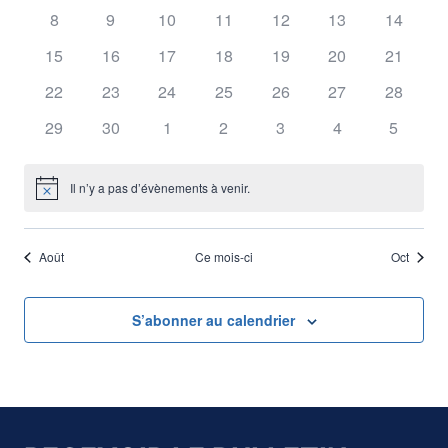
Év
8
9
10
11
12
13
14
de
Évènements
15
16
17
18
19
20
21
vues
22
23
24
25
26
27
28
Évène
29
30
1
2
3
4
5
Il n’y a pas d’évènements à venir.
Notice
Août
Ce mois-ci
Oct
S’abonner au calendrier