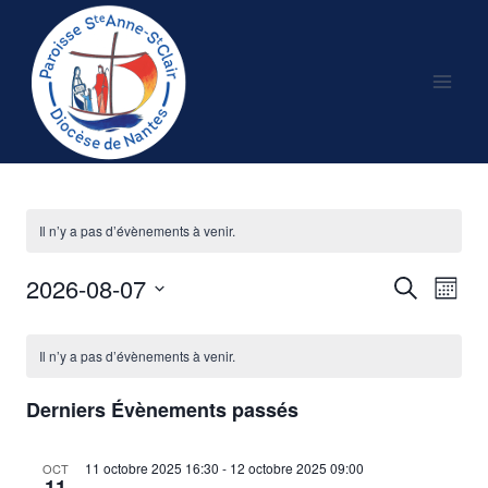
Aller
au
contenu
Il n’y a pas d’évènements à venir.
2026-08-07
Recherche
Nav
Reche
Mois
Sélectionnez
de
et
Calendrier
une
Il n’y a pas d’évènements à venir.
vu
date.
naviga
de
Év
Derniers Évènements passés
de
Évènements
11 octobre 2025
16:30
-
12 octobre 2025
09:00
OCT
vues
11