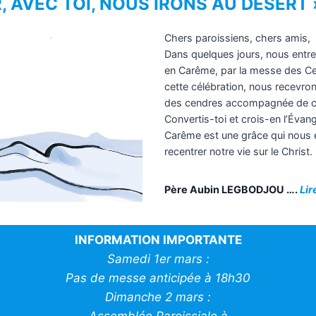
, AVEC TOI, NOUS IRONS AU DÉSERT 
Chers paroissiens, chers amis,
Dans quelques jours, nous entr
en Carême, par la messe des Ce
cette célébration, nous recevron
des cendres accompagnée de cet
Convertis-toi et crois-en l’Évan
Carême est une grâce qui nous e
recentrer notre vie sur le Christ.
Père Aubin LEGBODJOU
….
Lir
INFORMATION IMPORTANTE
Samedi 1er mars :
Pas de messe anticipée à 18h30
Dimanche 2 mars :
Assemblée Paroissiale à