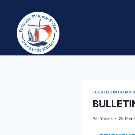
Aller
au
contenu
LE BULLETIN DU MOI
BULLETI
Par
Yanick
28 févri