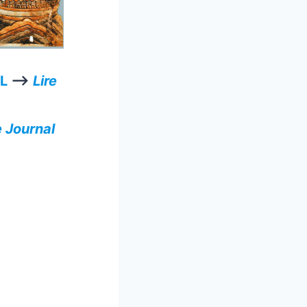
L
—>
Lire
e Journal