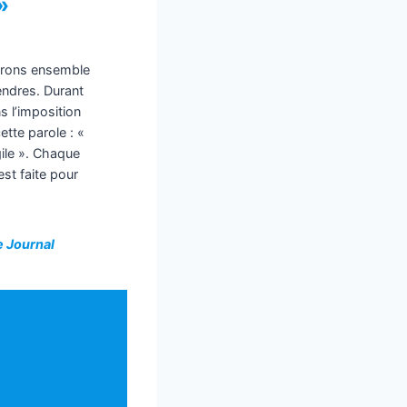
»
erons ensemble
ndres. Durant
s l’imposition
te parole : «
gile ». Chaque
st faite pour
e Journal