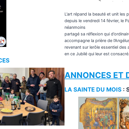
L’art répand la beauté et unit les
depuis le vendredi 14 février, le 
néanmoins
partagé sa réflexion qui d’ordinair
accompagne la prière de l’Angélu
revenant sur lerôle essentiel des a
en ce Jubilé qui leur est consacr
CES
ANNONCES ET 
LA SAINTE DU MOIS
: 