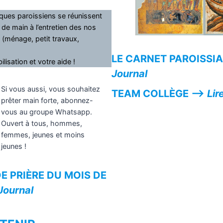
ques paroissiens se réunissent
de main à l’entretien des nos
 (ménage, petit travaux,
LE CARNET PAROISSIA
lisation et votre aide !
Journal
Si vous aussi, vous souhaitez
TEAM COLLÈGE —>
Lir
prêter main forte, abonnez-
vous au groupe Whatsapp.
Ouvert à tous, hommes,
femmes, jeunes et moins
jeunes !
E PRIÈRE DU MOIS DE
 Journal