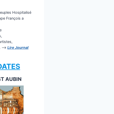
 peuples Hospitalisé
Pape François a
e
s,
rtistes,
é. —>
Lire Journal
DATES
ST AUBIN