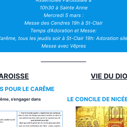
10h30 à Sainte Anne
Mercredi 5 mars :
Messe des Cendres 19h à St-Clair
Temps d’Adoration et Messe:
Carême, tous les jeudis soir à St-Clair 19h: Adoration si
Messe avec Vêpres
PAROISSE
VIE DU DI
S POUR LE CARÊME
LE CONCILE DE NICÉE
rême, s’engager dans