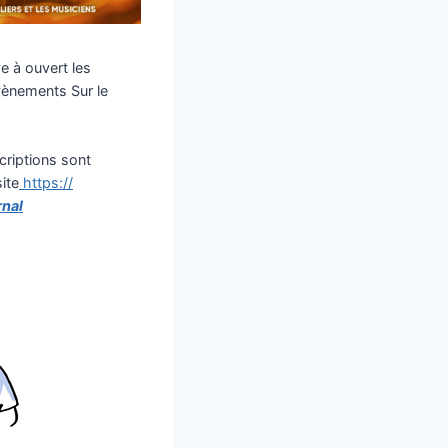
e à ouvert les
vènements Sur le
scriptions sont
ite
https://
rnal