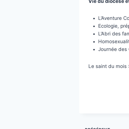
Vie du diocèse et
L’Aventure C
Ecologie, pr
L’Abri des fa
Homosexualit
Journée des
Le saint du mois 