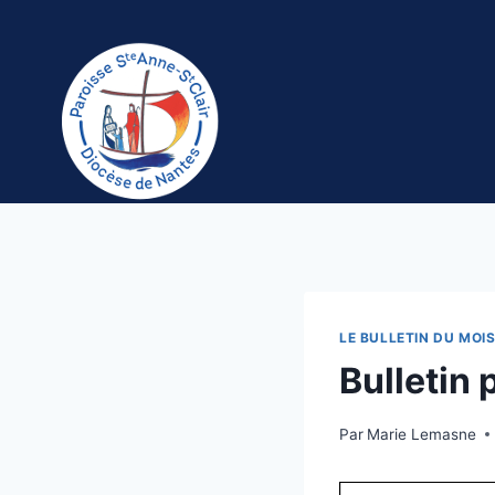
Aller
au
contenu
LE BULLETIN DU MOI
Bulletin
Par
Marie Lemasne