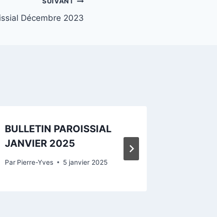
SUIVANT
oissial Décembre 2023
BULLETIN PAROISSIAL
Bulleti
JANVIER 2025
2024
Par
Pierre-Yves
5 janvier 2025
Par
Hortens