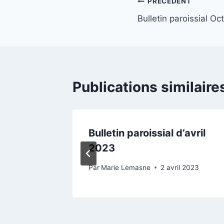
Navigation
PRÉCÉDENT
Bulletin paroissial O
de
l’article
Publications similaire
de
Bulletin paroissial d’avril
2023
ier 2023
Par
Marie Lemasne
2 avril 2023