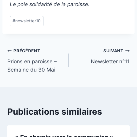
Le pole solidarité de la paroisse.
Étiquettes
#
newsletter10
de
la
publication :
Navigation
PRÉCÉDENT
SUIVANT
Prions en paroisse –
Newsletter n°11
de
Semaine du 30 Mai
l’article
Publications similaires