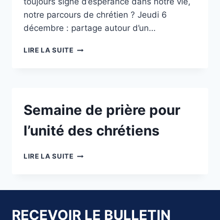
toujours signe d’espérance dans notre vie,
notre parcours de chrétien ? Jeudi 6
décembre : partage autour d’un…
LECTURE
LIRE LA SUITE
PARTAGÉE
DE
LA
BIBLE
AVEC
Semaine de prière pour
NOS
FRÈRES
l’unité des chrétiens
PROTESTANTS,
À
L’OCCASION
SEMAINE
LIRE LA SUITE
DE
DE
L’AVENT
PRIÈRE
POUR
L’UNITÉ
DES
RECEVOIR LE BULLETIN
CHRÉTIENS