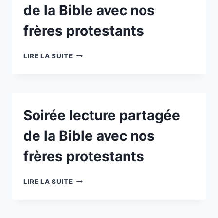
de la Bible avec nos
frères protestants
SOIRÉE
LIRE LA SUITE
LECTURE
PARTAGÉE
DE
LA
BIBLE
Soirée lecture partagée
AVEC
NOS
de la Bible avec nos
FRÈRES
PROTESTANTS
frères protestants
SOIRÉE
LIRE LA SUITE
LECTURE
PARTAGÉE
DE