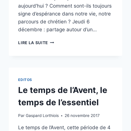
aujourd’hui ? Comment sont-ils toujours
signe d’espérance dans notre vie, notre
parcours de chrétien ? Jeudi 6
décembre : partage autour d’un…
LECTURE
LIRE LA SUITE
PARTAGÉE
DE
LA
BIBLE
AVEC
NOS
EDITOS
FRÈRES
Le temps de l’Avent, le
PROTESTANTS,
À
temps de l’essentiel
L’OCCASION
DE
L’AVENT
Par
Gaspard Lorthiois
26 novembre 2017
Le temps de l’Avent, cette période de 4