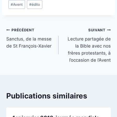
Étiquettes
#
Avent
#
édito
de
la
publication :
Navigation
PRÉCÉDENT
SUIVANT
Sanctus, de la messe
Lecture partagée de
de
de St François-Xavier
la Bible avec nos
l’article
frères protestants, à
l’occasion de l’Avent
Publications similaires