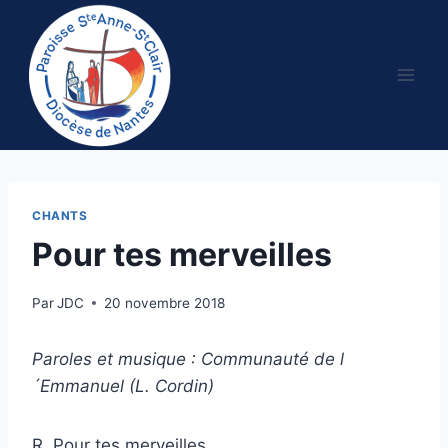
Aller
au
contenu
CHANTS
Pour tes merveilles
Par
JDC
20 novembre 2018
Paroles et musique : Communauté de l
´Emmanuel (L. Cordin)
R. Pour tes merveilles,