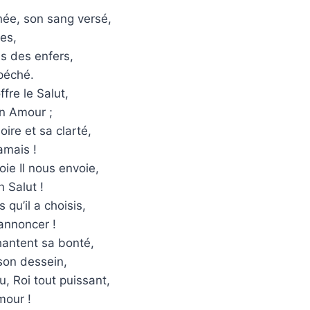
née, son sang versé,
ies,
tes des enfers,
péché.
fre le Salut,
on Amour ;
ire et sa clarté,
amais !
joie Il nous envoie,
 Salut !
 qu’il a choisis,
annoncer !
hantent sa bonté,
son dessein,
u, Roi tout puissant,
mour !