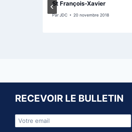
St François-Xavier
18
Par
JDC
20 novembre 2018
RECEVOIR LE BULLETIN