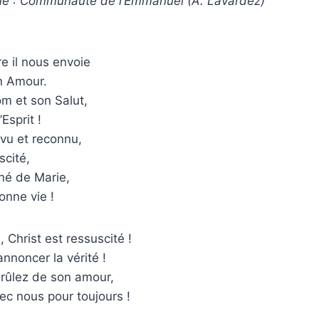
ue : Communauté de l’Emmanuel (A. Lavardez)
rre il nous envoie
n Amour.
m et son Salut,
Esprit !
vu et reconnu,
scité,
 né de Marie,
onne vie !
, Christ est ressuscité !
annoncer la vérité !
brûlez de son amour,
avec nous pour toujours !