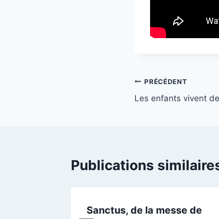
Navigation
PRÉCÉDENT
Les enfants vivent de
de
l’article
Publications similaire
Sanctus, de la messe de