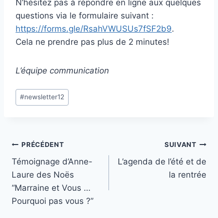
N’hésitez pas à répondre en ligne aux quelques
questions via le formulaire suivant :
https://forms.gle/RsahVWUSUs7fSF2b9
.
Cela ne prendre pas plus de 2 minutes!
L’équipe communication
Étiquettes
#
newsletter12
de
la
publication :
Navigation
PRÉCÉDENT
SUIVANT
Témoignage d’Anne-
L’agenda de l’été et de
de
Laure des Noës
la rentrée
l’article
“Marraine et Vous …
Pourquoi pas vous ?”