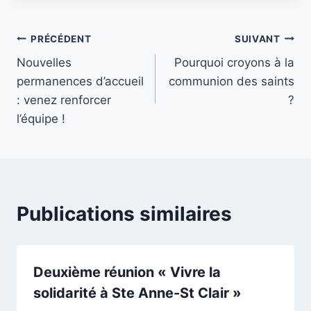
la
publication :
Navigation
PRÉCÉDENT
SUIVANT
Nouvelles
Pourquoi croyons à la
de
permanences d’accueil
communion des saints
l’article
: venez renforcer
?
l’équipe !
Publications similaires
Deuxième réunion « Vivre la
solidarité à Ste Anne-St Clair »