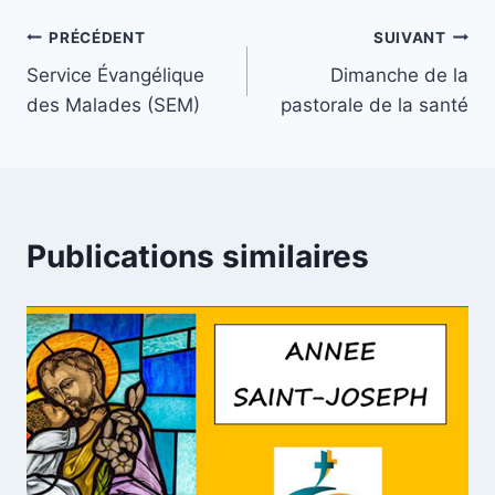
publication :
Navigation
PRÉCÉDENT
SUIVANT
Service Évangélique
Dimanche de la
de
des Malades (SEM)
pastorale de la santé
l’article
Publications similaires