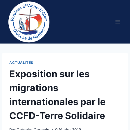
Aller
au
contenu
ACTUALITÉS
Exposition sur les
migrations
internationales par le
CCFD-Terre Solidaire
Par
Grégoire Germain
9 février 2019