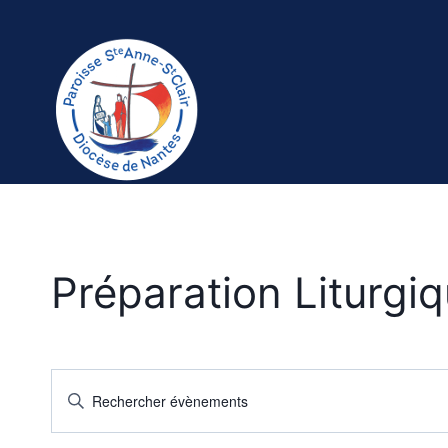
Aller
au
contenu
Préparation Liturgi
Recherche
Saisir
mot-
et