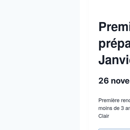
Premi
prépa
Janvi
26 nov
Première ren
moins de 3 an
Clair