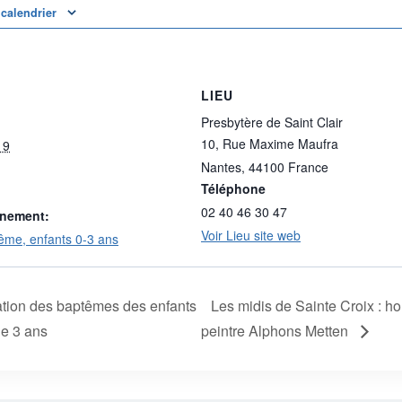
 calendrier
LIEU
Presbytère de Saint Clair
10, Rue Maxime Maufra
19
Nantes
,
44100
France
Téléphone
02 40 46 30 47
ènement:
Voir Lieu site web
ême, enfants 0-3 ans
tion des baptêmes des enfants
Les midis de Sainte Croix : 
e 3 ans
peintre Alphons Metten