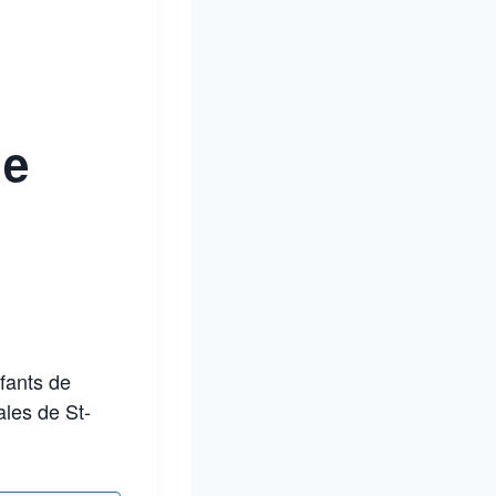
de
fants de
ales de St-