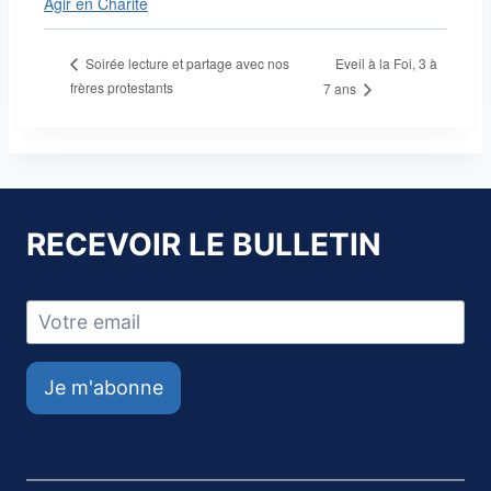
Agir en Charité
Eveil à la Foi, 3 à
Soirée lecture et partage avec nos
frères protestants
7 ans
RECEVOIR LE BULLETIN
Je m'abonne