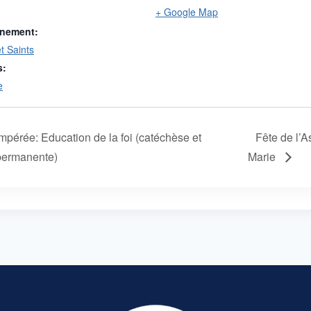
+ Google Map
ènement:
t Saints
s:
e
pérée: Education de la foi (catéchèse et
Fête de l’
permanente)
Marie