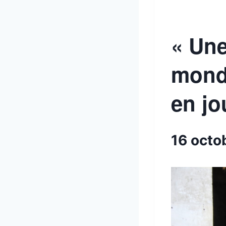
« Une
monde
en jo
16 octo