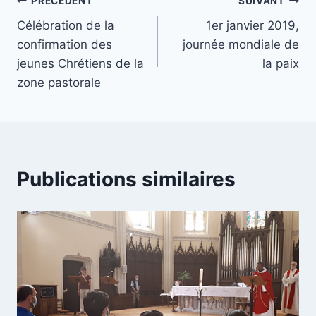
Navigation
PRÉCÉDENT
SUIVANT
Célébration de la
1er janvier 2019,
de
confirmation des
journée mondiale de
l’article
jeunes Chrétiens de la
la paix
zone pastorale
Publications similaires