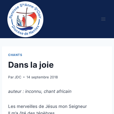
Aller
au
contenu
CHANTS
Dans la joie
Par
JDC
14 septembre 2018
auteur : inconnu, chant africain
Les merveilles de Jésus mon Seigneur
Il m’a ôté des ténèbres