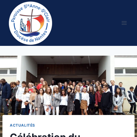
Aller
au
contenu
ACTUALITÉS