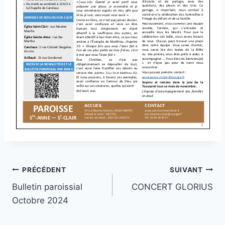
Navigation
PRÉCÉDENT
SUIVANT
Bulletin paroissial
CONCERT GLORIUS
de
Octobre 2024
l’article