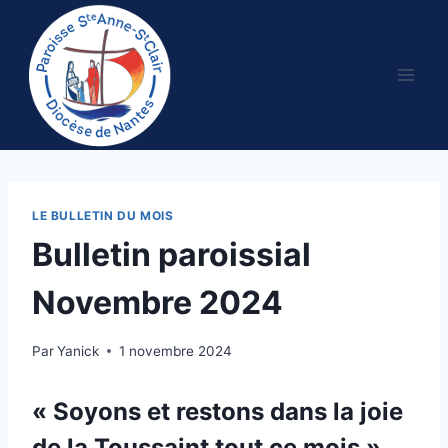
Aller
au
contenu
LE BULLETIN DU MOIS
Bulletin paroissial
Novembre 2024
Par
Yanick
1 novembre 2024
« Soyons et restons dans la joie
de la Toussaint tout ce mois »