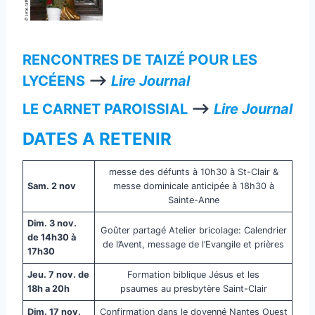
RENCONTRES DE TAIZÉ POUR LES
LYCÉENS
—>
Lire Journal
LE CARNET PAROISSIAL
—>
Lire Journal
DATES A RETENIR
messe des défunts à 10h30 à St-Clair &
Sam. 2 nov
messe dominicale anticipée à 18h30 à
Sainte-Anne
Dim. 3 nov.
Goûter partagé Atelier bricolage: Calendrier
de 14h30 à
de l’Avent, message de l’Evangile et prières
17h30
Jeu. 7 nov. de
Formation biblique Jésus et les
18h a 20h
psaumes au presbytère Saint-Clair
Dim. 17 nov.
Confirmation dans le doyenné Nantes Ouest