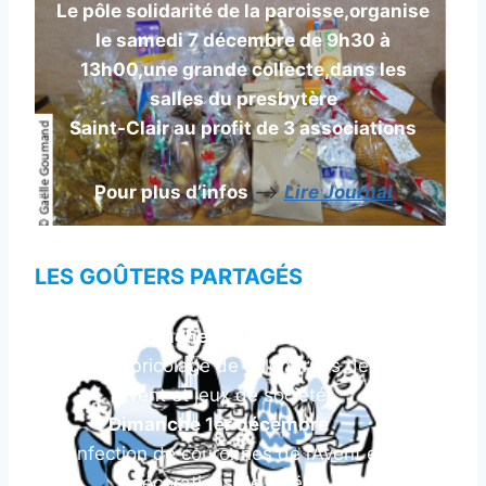
Le pôle solidarité de la paroisse,organise
le samedi 7 décembre de 9h30 à
13h00,une grande collecte,dans les
salles du presbytère
Saint-Clair au profit de 3 associations
Pour plus d’infos
—>
Lire Journal
LES GOÛTERS PARTAGÉS
Dimanche 3 novembre
Atelier bricolage de calendriers de
l’Avent et jeux de société
Dimanche 1er décembre
Confection de couronnes de l’Avent et
décorations de Noël