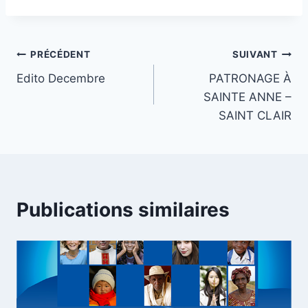
Navigation
PRÉCÉDENT
SUIVANT
Edito Decembre
PATRONAGE À
de
SAINTE ANNE –
l’article
SAINT CLAIR
Publications similaires