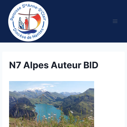
Aller
au
contenu
N7 Alpes Auteur BlD