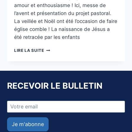
amour et enthousiasme ! Ici, messe de
l’avent et présentation du projet pastoral.
La veillée et Noël ont été l’occasion de faire
église comble ! La naissance de Jésus a
été retracée par les enfants
RETOUR
LIRE LA SUITE
SUR
LA
PÉRIODE
DE
L’AVENT
RECEVOIR LE BULLETIN
À
NOËL
Je m'abonne