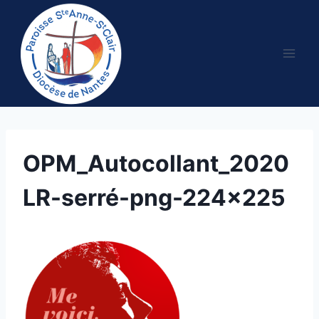
Aller
au
contenu
OPM_Autocollant_2020
LR-serré-png-224×225