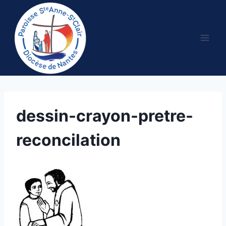
Aller
au
contenu
dessin-crayon-pretre-
reconcilation