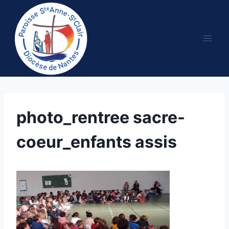
Aller
au
contenu
photo_rentree sacre-
coeur_enfants assis