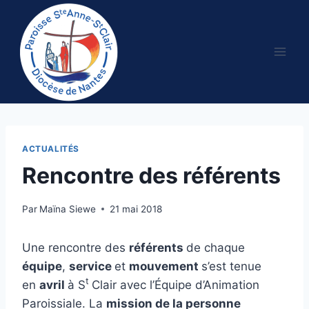
Aller
au
contenu
ACTUALITÉS
Rencontre des référents
Par
Maïna Siewe
21 mai 2018
Une rencontre des
référents
de chaque
équipe
,
service
et
mouvement
s’est tenue
t
en
avril
à S
Clair avec l’Équipe d’Animation
Paroissiale. La
mission de la personne