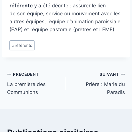
référente
y a été décrite : assurer le lien
de son équipe, service ou mouvement avec les
autres équipes, l’équipe d’animation paroissiale
(EAP) et l’équipe pastorale (prêtres et LEME).
Étiquettes
#
référents
de
la
publication :
Navigation
PRÉCÉDENT
SUIVANT
La première des
Prière : Marie du
de
Communions
Paradis
l’article