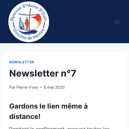
Aller
au
contenu
NEWSLETTER
Newsletter n°7
Par
Pierre-Yves
8 mai 2020
Gardons le lien même à
distance!
Pendant le confinement, recevez toutes les