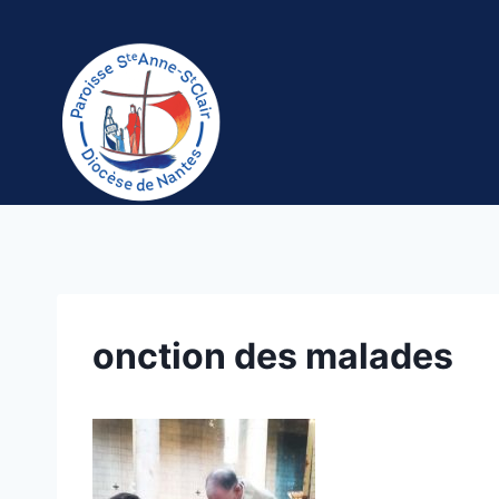
Aller
au
contenu
onction des malades