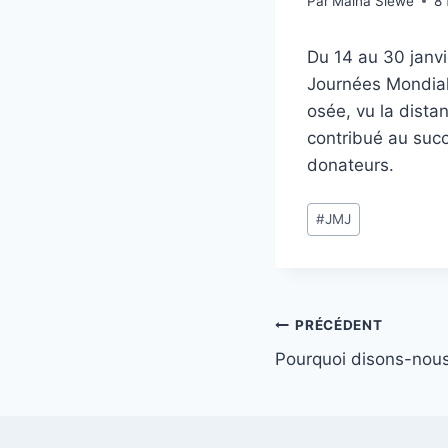
Par
Maïna Siewe
8 
Du 14 au 30 janvi
Journées Mondial
osée, vu la distan
contribué au succ
donateurs.
Étiquettes
#
JMJ
de
la
publication :
Navigation
PRÉCÉDENT
Pourquoi disons-nous
de
l’article