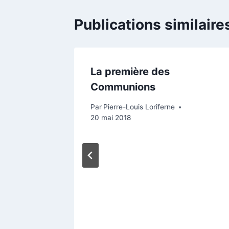
Publications similaire
 sur
La première des
ienvenue
Communions
Denis
Par
Pierre-Louis Loriferne
20 mai 2018
9