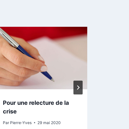
Pour une relecture de la
Arrivé
crise
Par
Pierre-
6 janvier 
Par
Pierre-Yves
29 mai 2020