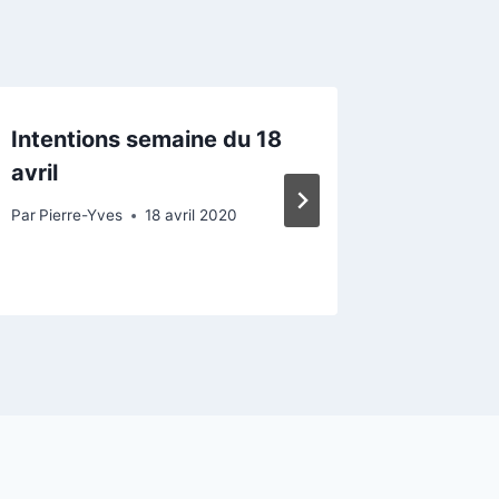
Intentions semaine du 18
Intenti
avril
juin 20
Par
Pierre-Yves
18 avril 2020
Par
Marie 