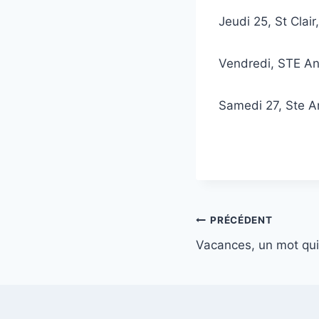
Jeudi 25, St Cla
Vendredi, STE A
Samedi 27, Ste 
Navigation
PRÉCÉDENT
Vacances, un mot qui 
de
l’article