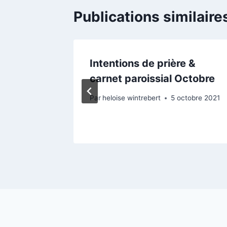
Publications similaire
IÈRE
Intentions de prière &
carnet paroissial Octobre
bre 2022
Par
heloise wintrebert
5 octobre 2021