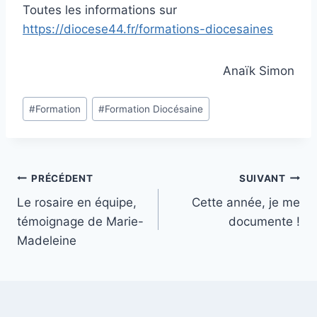
Toutes les informations sur
https://diocese44.fr/formations-diocesaines
Anaïk Simon
Étiquettes
#
Formation
#
Formation Diocésaine
de
la
publication :
Navigation
PRÉCÉDENT
SUIVANT
Le rosaire en équipe,
Cette année, je me
de
témoignage de Marie-
documente !
l’article
Madeleine