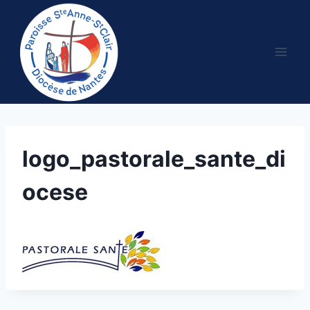
Aller
au
contenu
logo_pastorale_sante_di
ocese