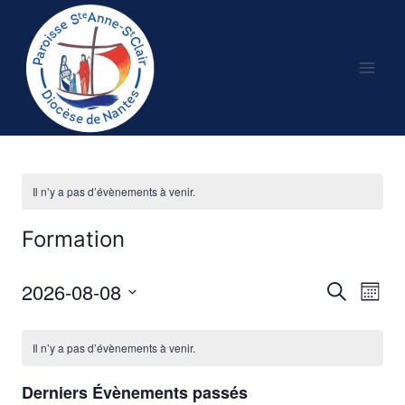
Aller
au
contenu
Il n’y a pas d’évènements à venir.
Formation
2026-08-08
Recherche
Nav
Reche
Mois
Sélectionnez
de
et
Calendrier
une
Il n’y a pas d’évènements à venir.
vu
date.
naviga
de
Év
Derniers Évènements passés