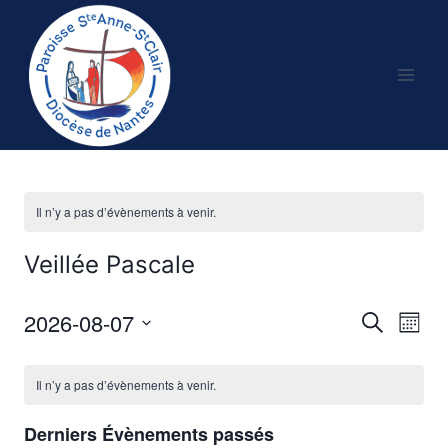
Aller
au
contenu
Il n’y a pas d’évènements à venir.
Veillée Pascale
2026-08-07
Recherche
Nav
Reche
Mois
Sélectionnez
de
et
Calendrier
une
Il n’y a pas d’évènements à venir.
vu
date.
naviga
de
Év
Derniers Évènements passés